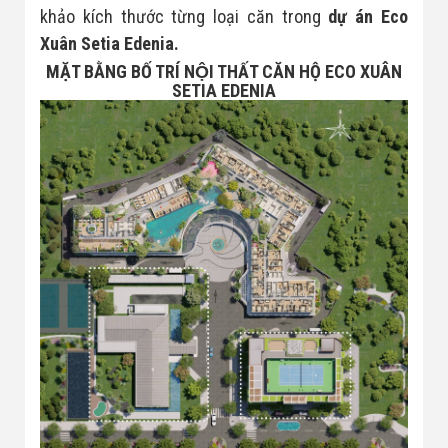
khảo kích thước từng loại căn trong
dự án Eco
Eco Xuân Block A+C cập
Xuân Setia Edenia.
nhật
MẶT BẰNG BỐ TRÍ NỘI THẤT CĂN HỘ ECO XUÂN
SETIA EDENIA
Tiến Độ Xây Dựng Eco Xuân
Skyresidences Cập Nhật