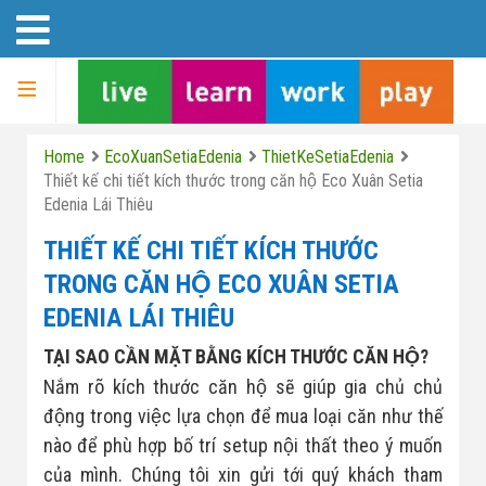
<
!--
-->
Hotline:
088 996 87 99
TRANG CHỦ
Home
EcoXuanSetiaEdenia
ThietKeSetiaEdenia
Thiết kế chi tiết kích thước trong căn hộ Eco Xuân Setia
Edenia Lái Thiêu
THIẾT KẾ CHI TIẾT KÍCH THƯỚC
Tổng quan Eco Xuân Setia
TRONG CĂN HỘ ECO XUÂN SETIA
Edenia Thuận An
EDENIA LÁI THIÊU
TẠI SAO CẦN MẶT BẰNG KÍCH THƯỚC CĂN HỘ?
Giá bán và thanh toán Eco
Nắm rõ kích thước căn hộ sẽ giúp gia chủ chủ
Xuân Setia Edenia
Thiết Kế Căn Hộ Eco Xuân
động trong việc lựa chọn để mua loại căn như thế
Skyresidences Block A+C
Tiến Độ Xây Dựng Eco Xuân
nào để phù hợp bố trí setup nội thất theo ý muốn
Liên Hệ Tư Vấn - Ký Gửi
của mình. Chúng tôi xin gửi tới quý khách tham
Setia Edenia Cập Nhật
Giỏ sản phẩm sang nhượng