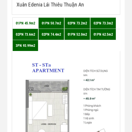
Xuân Edenia Lái Thiêu Thuận An
01PN 45.9m2
01PN 50.7m2
02PN 73.2m2
02PN 73.3m2
02PN 73.6m2
02PN 74.4m2
01PN 52.0m2
01PN 62.5m2
3PN 93.99m2