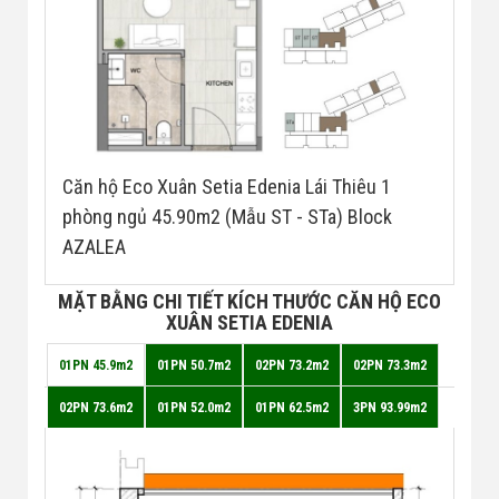
Căn hộ Eco Xuân Setia Edenia Lái Thiêu 1
phòng ngủ 45.90m2 (Mẫu ST - STa) Block
AZALEA
MẶT BẰNG CHI TIẾT KÍCH THƯỚC CĂN HỘ ECO
XUÂN SETIA EDENIA
01PN 45.9m2
01PN 50.7m2
02PN 73.2m2
02PN 73.3m2
02PN 73.6m2
01PN 52.0m2
01PN 62.5m2
3PN 93.99m2